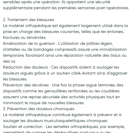
Cannes
sensibles après une opération. Ils apportent une sécurité
supplémentaire pendant les premières semaines post-opératoires.
Chaussures
2. Traitement des blessures
Prothèses mammaires externes
Le matériel orthopédique est également largement utilisé dans la
prise en charge des blessures courantes, telles que les entorses,
Médication familiale
fractures ou tendinites.
Amélioration de la guérison : L’utilisation de plâtres légers,
Orthopédie
d’attelles ou de bandages compressifs assure une immobilisation
temporaire, favorisant ainsi une réparation naturelle des tissus ou
Les marques
des os.
Réduction des douleurs : Ces dispositifs aident à soulager les
My Privilege
douleurs aiguës grâce à un soutien ciblé, évitant ainsi d’aggraver
les blessures.
Les promotions
Prévention des récidives : Une fois la phase aiguë terminée, des
dispositifs comme les genouillères renforcées ou les coudières
assurent une reprise sécurisée des activités physiques tout en
minimisant le risque de nouvelles blessures.
3. Prévention des douleurs chroniques
Le matériel orthopédique contribue également à prévenir et à
soulager les douleurs musculosquelettiques chroniques.
Soutien et correction : Les semelles orthopédiques, par exemple,
permettent de corriger les déséquilibres posturaux ou les