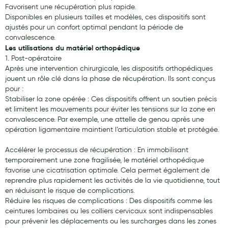
Favorisent une récupération plus rapide.
Disponibles en plusieurs tailles et modèles, ces dispositifs sont
Douleurs articulaires et musculaires
ajustés pour un confort optimal pendant la période de
Santé séniors
convalescence.
Les utilisations du matériel orthopédique
Anti acariens, anti gale, anti tiques, insectifuges
1. Post-opératoire
Après une intervention chirurgicale, les dispositifs orthopédiques
Vétérinaire
jouent un rôle clé dans la phase de récupération. Ils sont conçus
pour :
Incontinence
Stabiliser la zone opérée : Ces dispositifs offrent un soutien précis
et limitent les mouvements pour éviter les tensions sur la zone en
Ronflement
convalescence. Par exemple, une attelle de genou après une
opération ligamentaire maintient l’articulation stable et protégée.
Autotests
Accélérer le processus de récupération : En immobilisant
Protections auditives
temporairement une zone fragilisée, le matériel orthopédique
favorise une cicatrisation optimale. Cela permet également de
Lunettes
reprendre plus rapidement les activités de la vie quotidienne, tout
en réduisant le risque de complications.
Piluliers
Réduire les risques de complications : Des dispositifs comme les
Matériel medical
ceintures lombaires ou les colliers cervicaux sont indispensables
pour prévenir les déplacements ou les surcharges dans les zones