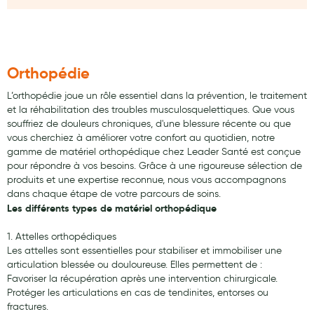
Laits infantiles
Biberons et tétines
Orthopédie
Toilette du bébé
L’orthopédie joue un rôle essentiel dans la prévention, le traitement
Accessoires bébé
et la réhabilitation des troubles musculosquelettiques. Que vous
souffriez de douleurs chroniques, d'une blessure récente ou que
Alimentation
vous cherchiez à améliorer votre confort au quotidien, notre
Soins enfant
gamme de matériel orthopédique chez Leader Santé est conçue
pour répondre à vos besoins. Grâce à une rigoureuse sélection de
Soins maman
produits et une expertise reconnue, nous vous accompagnons
dans chaque étape de votre parcours de soins.
Tisanes allaitement et compléments alimentaires
Les différents types de matériel orthopédique
Accessoires maternité
1. Attelles orthopédiques
Les attelles sont essentielles pour stabiliser et immobiliser une
Gammes spécifiques tisanes allaitement et compléments
articulation blessée ou douloureuse. Elles permettent de :
maternité
Favoriser la récupération après une intervention chirurgicale.
Protéger les articulations en cas de tendinites, entorses ou
Nature
fractures.