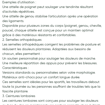
Exemples d’utilisation :
Aromathérapie
Une attelle de poignet peut soulager une tendinite résultant
d’activités répétitives.
Diététique minceur
Une attelle de genou stabilise l’articulation après une opération
des ligaments.
Phytothérapie
Disponible pour plusieurs zones du corps (poignet, genou, cheville,
pouce), chaque attelle est conçue pour un maintien optimal
Régimes médicaux
grâce à des matériaux résistants et confortables.
Gemmothérapie
2. Semelles orthopédiques
Les semelles orthopédiques corrigent les problèmes de posture et
Confiserie
réduisent les douleurs plantaires. Adaptées aux besoins de
chacun, elles permettent :
Voies respiratoires
Un soutien personnalisé pour soulager les douleurs de marche.
Une meilleure répartition des appuis pour prévenir les blessures.
Oligothérapie
Caractéristiques :
Versions standards ou personnalisées selon votre morphologie.
Compléments alimentaires
Matériaux anti-chocs pour un confort longue durée.
Ces semelles sont idéales pour les sportifs, les travailleurs debout
Médicaments et Santé
toute la journée ou les personnes souffrant de troubles tels que la
fasciite plantaire.
Premiers soins
3. Ceintures lombaires
Les ceintures lombaires sont conçues pour soulager les douleurs
Pansements