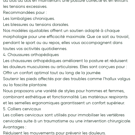
au bas du dos en maintenant une posture correcte et en évitant
les tensions excessives.
Hygiène nasale
Recommandées pour :
Les lombalgies chroniques.
Antibactériens
Les blessures ou tensions dorsales.
Nos modèles ajustables offrent un soutien adapté à chaque
Nutrition clinique
morphologie pour une efficacité maximale. Que ce soit au travail,
Anti-poux
pendant le sport ou au repos, elles vous accompagnent dans
toutes vos activités quotidiennes.
Solaire et moustique
4. Chaussures orthopédiques
Les chaussures orthopédiques améliorent la posture et réduisent
Piqûres insectes
les douleurs musculaires ou articulaires. Elles sont conçues pour :
Offrir un confort optimal tout au long de la journée.
Appareils
Soutenir les pieds affectés par des troubles comme l’hallux valgus
ou la fasciite plantaire.
Soins jambes lourdes
Nous proposons une variété de styles pour hommes et femmes,
combinant esthétique et fonctionnalité. Les matériaux respirants
Contention veineuse
et les semelles ergonomiques garantissent un confort supérieur.
5. Colliers cervicaux
Contactologie
Les colliers cervicaux sont utilisés pour immobiliser les vertèbres
cervicales suite à un traumatisme ou une intervention chirurgicale.
Accessoires pieds et semelles
Avantages :
Réduisent les mouvements pour prévenir les douleurs.
Soins ORL