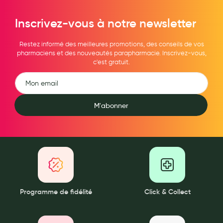
Maquillage
Inscrivez-vous à notre newsletter
Pour Homme
Restez informé des meilleures promotions, des conseils de vos
Crème solaire - Visage et corps
pharmaciens et des nouveautés parapharmacie. Inscrivez-vous,
c'est gratuit.
Préservatifs - Gels lubrifiants
Accessoires, coutellerie, brosserie
Bouillottes
M'abonner
Parfums et bougies d'ambiance
Beauté au naturel
Huiles
Mon bébé
Programme de fidélité
Click & Collect
Soins bébé
Couches