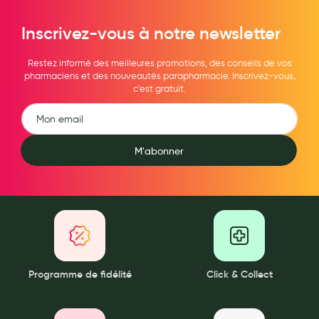
Maquillage
Inscrivez-vous à notre newsletter
Pour Homme
Restez informé des meilleures promotions, des conseils de vos
Crème solaire - Visage et corps
pharmaciens et des nouveautés parapharmacie. Inscrivez-vous,
c'est gratuit.
Préservatifs - Gels lubrifiants
Accessoires, coutellerie, brosserie
Bouillottes
M'abonner
Parfums et bougies d'ambiance
Beauté au naturel
Huiles
Mon bébé
Programme de fidélité
Click & Collect
Soins bébé
Couches