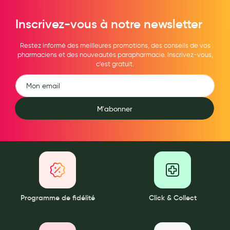
Maquillage
Inscrivez-vous à notre newsletter
Pour Homme
Restez informé des meilleures promotions, des conseils de vos
Crème solaire - Visage et corps
pharmaciens et des nouveautés parapharmacie. Inscrivez-vous,
c'est gratuit.
Préservatifs - Gels lubrifiants
Accessoires, coutellerie, brosserie
Bouillottes
M'abonner
Parfums et bougies d'ambiance
Beauté au naturel
Huiles
Mon bébé
Programme de fidélité
Click & Collect
Soins bébé
Couches